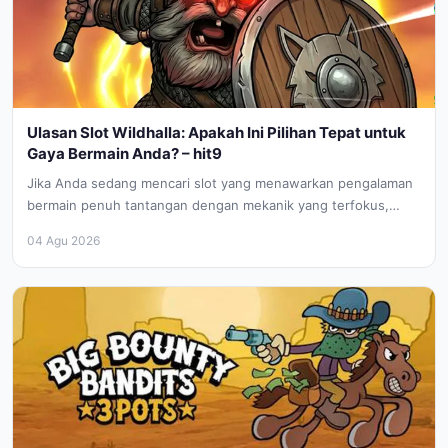
Ulasan Slot Wildhalla: Apakah Ini Pilihan Tepat untuk
Gaya Bermain Anda? – hit9
Jika Anda sedang mencari slot yang menawarkan pengalaman
bermain penuh tantangan dengan mekanik yang terfokus,
Wildhalla mungkin menjadi judul yang...
04 Agu 2026