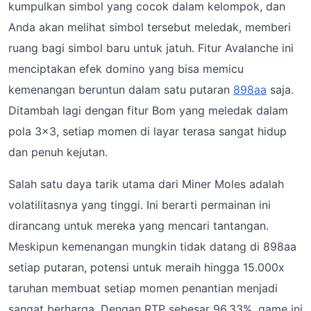
kumpulkan simbol yang cocok dalam kelompok, dan
Anda akan melihat simbol tersebut meledak, memberi
ruang bagi simbol baru untuk jatuh. Fitur Avalanche ini
menciptakan efek domino yang bisa memicu
kemenangan beruntun dalam satu putaran
898aa
saja.
Ditambah lagi dengan fitur Bom yang meledak dalam
pola 3×3, setiap momen di layar terasa sangat hidup
dan penuh kejutan.
Salah satu daya tarik utama dari Miner Moles adalah
volatilitasnya yang tinggi. Ini berarti permainan ini
dirancang untuk mereka yang mencari tantangan.
Meskipun kemenangan mungkin tidak datang di 898aa
setiap putaran, potensi untuk meraih hingga 15.000x
taruhan membuat setiap momen penantian menjadi
sangat berharga. Dengan RTP sebesar 96,33%, game ini