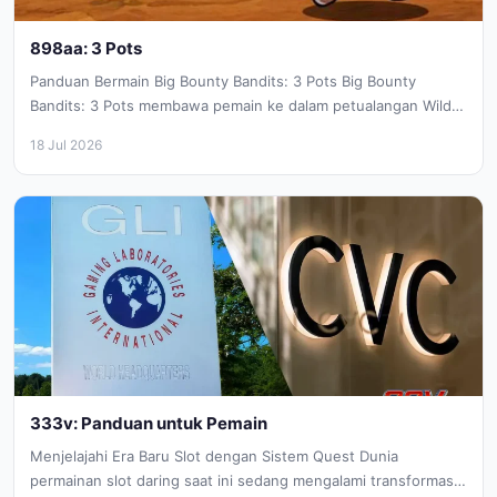
898aa: 3 Pots
Panduan Bermain Big Bounty Bandits: 3 Pots Big Bounty
Bandits: 3 Pots membawa pemain ke dalam petualangan Wild
West yang...
18 Jul 2026
333v: Panduan untuk Pemain
Menjelajahi Era Baru Slot dengan Sistem Quest Dunia
permainan slot daring saat ini sedang mengalami transformasi