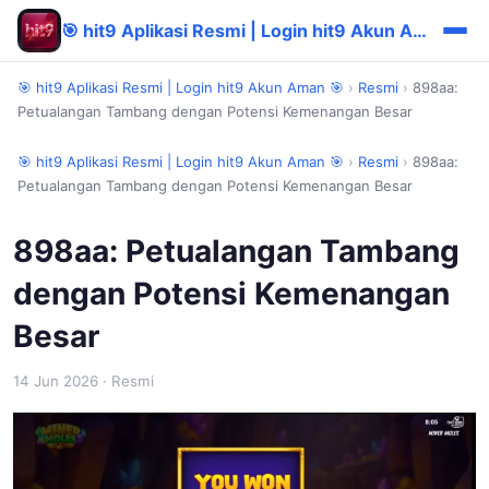
🎯 hit9 Aplikasi Resmi | Login hit9 Akun Aman 🎯
🎯 hit9 Aplikasi Resmi | Login hit9 Akun Aman 🎯
›
Resmi
›
898aa:
Petualangan Tambang dengan Potensi Kemenangan Besar
🎯 hit9 Aplikasi Resmi | Login hit9 Akun Aman 🎯
›
Resmi
›
898aa:
Petualangan Tambang dengan Potensi Kemenangan Besar
898aa: Petualangan Tambang
dengan Potensi Kemenangan
Besar
14 Jun 2026
· Resmi